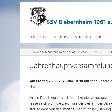
Startseite
Aktuelles
Veranstaltungen
F
S
/
>
Jahreshauptve
www.ssv-biebernheim.de
2:
Aktuelles
J
Jahreshauptversammlun
Am Freitag 28.03.2025 um 19.30 Uhr
fand unsere d
dazu:
Armin Pabst wurde als 1. Vorsitzender wiedergewähl
lassen sich wohl die Ereignisse der diesjährigen
frei, so dass von der Stadt St. Goar für eine „Plan