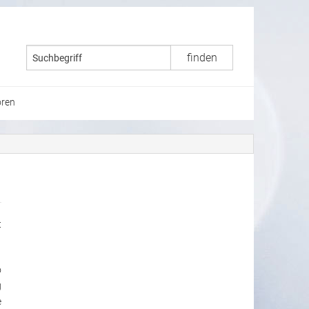
ren
t
o
g
e