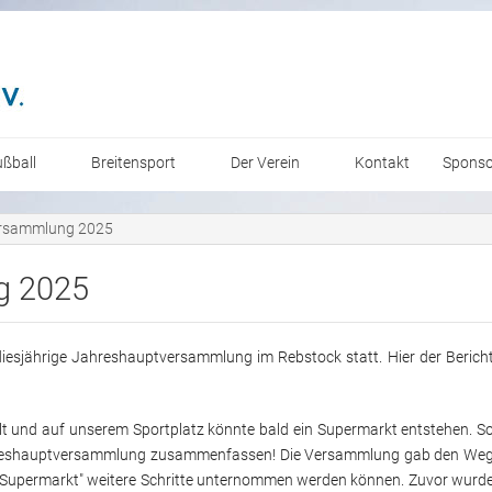
ußball
Breitensport
Der Verein
Kontakt
Sponso
enioren
Erwachsene
allgemeine Infos
rsammlung 2025
ugend/Kinder
Jugend/Kinder
Mitgliedschaft
g 2025
Geschichte
iesjährige Jahreshauptversammlung im Rebstock statt. Hier der Berich
Galerie/Bilder
t und auf unserem Sportplatz könnte bald ein Supermarkt entstehen. S
 Jahreshauptversammlung zusammenfassen! Die Versammlung gab den We
ung Supermarkt" weitere Schritte unternommen werden können. Zuvor wurd