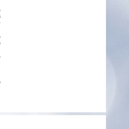
n
i
r
s
e
n
e