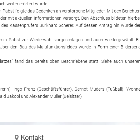
ch weiter erörtert wurde.
Pabst folgte das Gedenken an verstorbene Mitglieder. Mit den Berichte
r mit aktuellen Informationen versorgt. Den Abschluss bildeten hierbe
t des Kassenprüfers Burkhard Scherer. Auf dessen Antrag hin wurde de
Armin Pabst zur Wiederwahl vorgeschlagen und auch wiedergewählt. E
 Über den Bau des Multifunktionsfeldes wurde in Form einer Bilderseri
atzes" fand das bereits oben Beschriebene statt. Siehe auch unsere
rerin), Ingo Franz (Geschäftsführer), Gernot Muders (Fußball), Yvonn
ald Jakobi und Alexander Müller (Beisitzer)
Kontakt