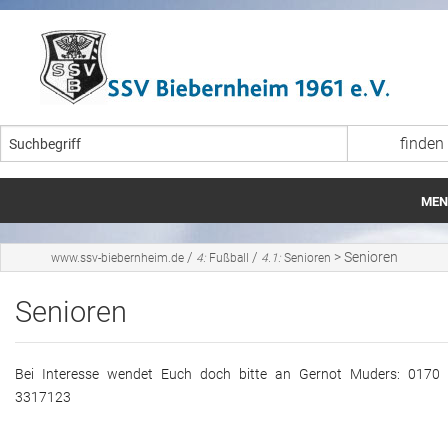
MEN
Startseite
/
/
>
Senioren
www.ssv-biebernheim.de
4:
Fußball
4.1:
Senioren
Aktuelles
Senioren
Veranstaltungen
Bei Interesse wendet Euch doch bitte an Gernot Muders: 0170 
Fußball
3317123
Breitensport