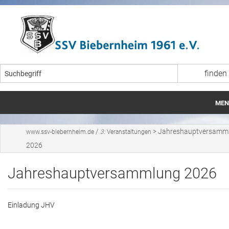
MEN
Startseite
/
>
Jahreshauptversamm
www.ssv-biebernheim.de
3:
Veranstaltungen
2026
Aktuelles
Jahreshauptversammlung 2026
Veranstaltungen
Fußball
Einladung JHV
Breitensport